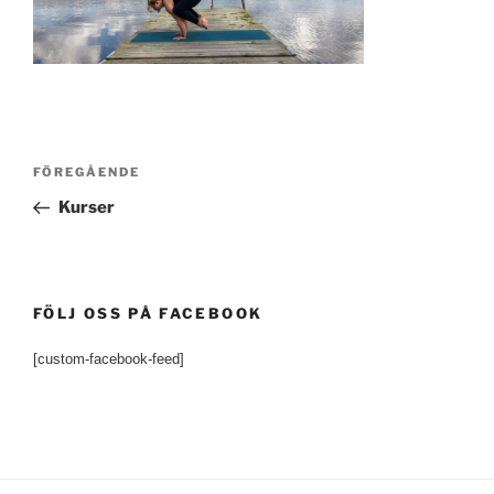
Inläggsnavigering
Föregående
FÖREGÅENDE
inlägg
Kurser
FÖLJ OSS PÅ FACEBOOK
[custom-facebook-feed]